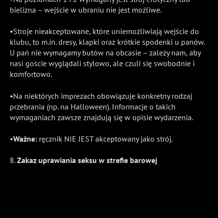
bielizna – wejście w ubraniu nie jest możliwe.
•Stroje nieakceptowane, które uniemożliwiają wejście do
klubu, to m.in. dresy, klapki oraz krótkie spodenki u panów.
U pań nie wymagamy butów na obcasie – zależy nam, aby
nasi goście wyglądali stylowo, ale czuli się swobodnie i
komfortowo.
•Na niektórych imprezach obowiązuje konkretny rodzaj
przebrania (np. na Halloween). Informacje o takich
wymaganiach zawsze znajdują się w opisie wydarzenia.
•
Ważne:
ręcznik NIE JEST akceptowany jako strój.
8.
Zakaz uprawiania seksu w strefie barowej
W strefie barowej obowiązuje całkowity zakaz uprawiania
seksu. Strefa ta służy wyłącznie do relaksu, rozmów i
spożywania napojów.